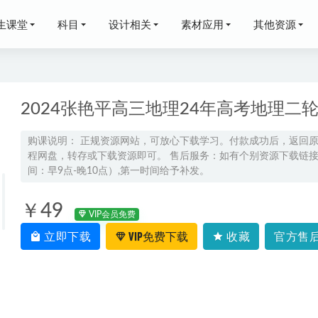
生课堂
科目
设计相关
素材应用
其他资源
2024张艳平高三地理24年高考地理二
购课说明： 正规资源网站，可放心下载学习。付款成功后，返回
程网盘，转存或下载资源即可。 售后服务：如有个别资源下载链接失
姜博扬高一语文上学期暑秋班
2025-12-07
间：早9点-晚10点）,第一时间给予补发。
年夏梦迪高二物理上学期暑假班网课教程
2024-07-10
高考押题《赢在高考·黄金预测卷》九科全各八套（通用版）
2024-04-17
￥49
VIP会员免费
网课2022夏梦迪高三物理视频教程+讲义寒假班
2022-12-16
立即下载
VIP免费下载
收藏
官方售后
程钟平英语培训合集，33.79G百度网盘资源打包下载
2021-09-16