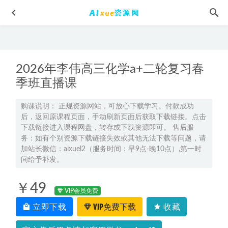
2026年李伟高三化学a+二轮复习春
季班直播课
购课说明： 正规资源网站，可放心下载学习。付款成功
后，返回原课程页面，手动刷新页面后获取下载链接。点击
2024五三高考总复习新高考政治5·3A版
2023-08-13
下载链接进入课程网盘，转存或下载资源即可。 售后服
2026年金亦珊高三语文一二轮复习网课教程
2026-03-24
务：如有个别资源下载链接失效或其他无法下载等问题，请
加站长微信：aixuel2（服务时间：早9点-晚10点）,第一时
瘦身减肥女王郑多燕全程带练：32天Robics魅力瘦身操视频
间给予补发。
下载
2022-06-01
2025张艳平高三地理网课25年高考地理二轮复习寒假班
2024-
￥49
12-26
VIP会员免费
立即下载
VIP免费下载
收藏
高中物理网课资源推荐有道23年莫荒年高考物理
2022-09-03