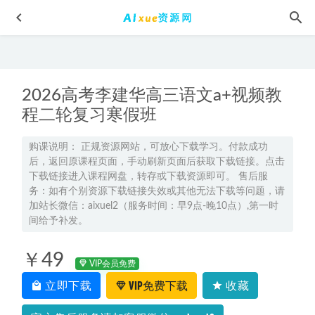
2026高考李建华高三语文a+视频教
程二轮复习寒假班
购课说明： 正规资源网站，可放心下载学习。付款成功
后，返回原课程页面，手动刷新页面后获取下载链接。点击
朱自清经典散文集有声读物mp3百度网盘资源打包下载
2022-
下载链接进入课程网盘，转存或下载资源即可。 售后服
05-16
务：如有个别资源下载链接失效或其他无法下载等问题，请
23年高中物理网课教程2023郑梦瑶高三物理a+班高考二轮复
加站长微信：aixuel2（服务时间：早9点-晚10点）,第一时
习视频教程+课堂笔记寒假班
间给予补发。
2023-03-12
有道2024高考李辉高三英语押题课
2024-05-04
￥49
2023关也高三历史课程23年高考历史二三轮复习-寒假班+春
VIP会员免费
季班
2023-06-13
立即下载
VIP免费下载
收藏
2022年高考政治孙安高中政治教学视频，7.32G百度网盘资源