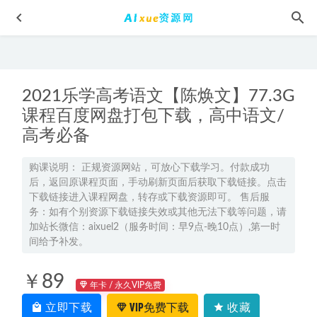
2021乐学高考语文【陈焕文】77.3G
课程百度网盘打包下载，高中语文/
高考必备
鬼谷子解局术教学课程,百度网盘资源打包下载
2021-08-01
购课说明： 正规资源网站，可放心下载学习。付款成功
后，返回原课程页面，手动刷新页面后获取下载链接。点击
2024高二物理寒春班网课教程
2024-07-05
下载链接进入课程网盘，转存或下载资源即可。 售后服
2024高考木子高三化学二轮复习视频教程
2024-03-30
务：如有个别资源下载链接失效或其他无法下载等问题，请
加站长微信：aixuel2（服务时间：早9点-晚10点）,第一时
石雪峰初一语文阅读写作直播班网课资源下载
2022-12-04
间给予补发。
西班牙语学习入门 教学课程
2022-03-08
￥89
年卡 / 永久VIP免费
立即下载
VIP免费下载
收藏