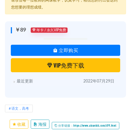
请珍惜每一位教师的网课教学，认真学习，相信您的付出会达到
┃ ┣━━2读懂古诗词下深层信息把握新.mp4 [389.5M]
您想要的理想成绩。
┃ ┣━━3古诗词阅读考法新.mp4 [324.3M]
┃ ┣━━4古诗阅读考法下新.mp4 [966.6M]
┃ ┣━━5语文词语运用的准确与得体1新.mp4 [327.3M]
┃ ┣━━6词语运用2新.mp4 [898.1M]
￥89
年卡 / 永久VIP免费
┃ ┣━━7病句的分析与修改.mp4 [721.3M]
┃ ┣━━8表达连贯语句衔接.mp4 [1G]
┃ ┣━━9标点图文仿写.mp4 [1.1G]
立即购买
┃ ┣━━10标点图文仿写.mp4 [1.1G]
┃ ┣━━11语文期中.mp4 [1.4G]
┃ ┣━━12.wmv [817M]
VIP免费下载
┃ ┣━━13.mp4 [323.7M]
┃ ┣━━14 -1.mp4 [1.1G]
┃ ┣━━14-2.mp4 [5.2G]
最近更新
2022年07月29日
┃ ┣━━15.mp4 [6.7G]
┃ ┣━━16核心作文题型破题训练.mp4 [1.7G]
┃ ┣━━17作文内容1.mp4 [3.8G]
┃ ┣━━17作文内容2.mp4 [2.7G]
┃ ┣━━18.mp4 [8.4G]
语文，高考
┃ ┣━━19.mp4 [7.7G]
┃ ┣━━20几个实用锦囊上.mp4 [519.4M]
┃ ┗━━21几个实用锦囊下.mp4 [522M]
收藏
海报
分享链接：https://www.aixue666.com/499.html
┣━━2021高考语文【陈焕文】第三阶段 [8.7G]