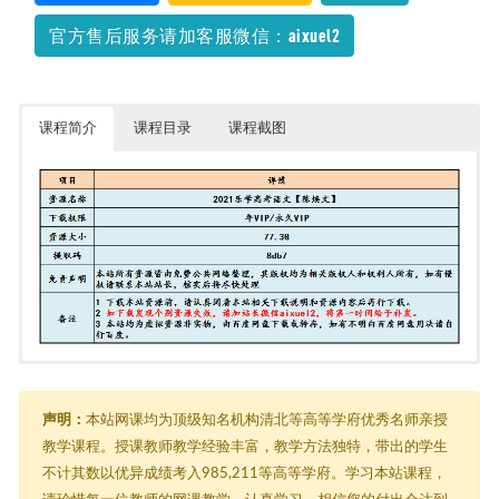
官方售后服务请加客服微信：aixuel2
课程简介
课程目录
课程截图
目录：/2021乐学高考语文【陈焕文】（0302更新） [77.3G]
由于内容过多，在此只能展示部分截图
┣━━2021高考语文【陈焕文】第二阶段 [47.9G]
┃ ┣━━讲义 [1.5M]
声明：
本站网课均为顶级知名机构清北等高等学府优秀名师亲授
┃ ┃ ┣━━01.02.pdf [558.4K]
教学课程。授课教师教学经验丰富，教学方法独特，带出的学生
┃ ┃ ┣━━03.04新.pdf [404.6K]
不计其数以优异成绩考入985,211等高等学府。学习本站课程，
┃ ┃ ┗━━05.06新.pdf [581.3K]
┃ ┣━━1读懂古诗词.mp4 [346.3M]