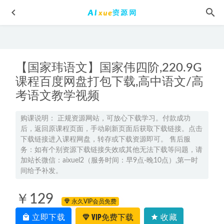
【国家玮语文】国家伟四阶,220.9G
课程百度网盘打包下载,高中语文/高
考语文教学视频
2025赵礼显高二数学暑假班+秋季班网课教程
2025-01-20
购课说明： 正规资源网站，可放心下载学习。付款成功
后，返回原课程页面，手动刷新页面后获取下载链接。点击
2023猿辅导王君高一化学视频教程暑假班
2022-08-06
下载链接进入课程网盘，转存或下载资源即可。 售后服
2021语文【木木-3季】初中语文教学视频课程,22.17G百度网盘
务：如有个别资源下载链接失效或其他无法下载等问题，请
资源打包下载
加站长微信：aixuel2（服务时间：早9点-晚10点）,第一时
2021-12-21
间给予补发。
高三物理视频教程+课堂笔记复习班名师林婉晴高考一轮教
学课程26年暑秋班
2026-02-09
￥129
永久VIP会员免费
学魁榜高中数学网课推荐-邱崇数学课程百度云学习资料下
载
2022-09-15
立即下载
VIP免费下载
收藏