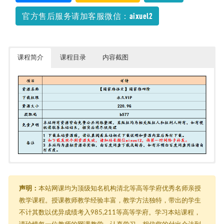
官方售后服务请加客服微信：aixuel2
课程简介
课程目录
内容截图
目录：/【国家玮语文】国家伟四阶 [220.9G]
由于内容过多，在此只能展示部分截图
┣━━2020年《国家玮》语文 [166G]
┃ ┣━━春季班 [30.6G]
声明：
本站网课均为顶级知名机构清北等高等学府优秀名师亲授
┃ ┃ ┣━━讲义 [68.8M]
教学课程。授课教师教学经验丰富，教学方法独特，带出的学生
┃ ┃ ┃ ┣━━10讲作文素材 [5.4M]
不计其数以优异成绩考入985,211等高等学府。学习本站课程，
┃ ┃ ┃ ┃ ┣━━第61天：素材积累.pdf [2.1M]
┃ ┃ ┃ ┃ ┣━━第62天：素材积累.pdf [162.7K]