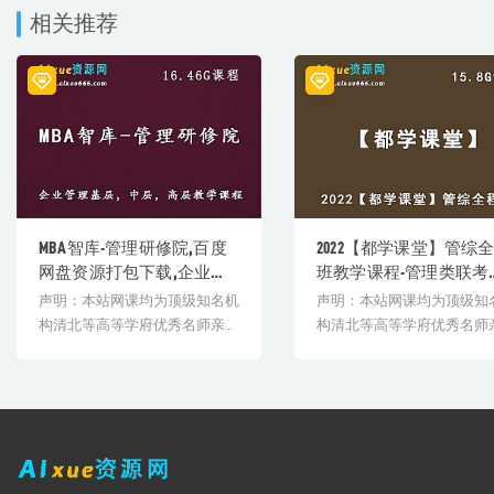
├─ 09 第9讲：【问题九】没钱怎么激励，画饼如何充饥.pdf
相关推荐
├─ 10 第10讲：【问题十】团队陷入平庸，如何挑战现状.mp4
└─ 10 第10讲：【问题十】团队陷入平庸，如何挑战现状.pdf
MBA智库-管理研修院,百度
2022【都学课堂】管综
网盘资源打包下载,企业基
班教学课程-管理类联考
层/中层/高层管理教学视频
考规划及考试分析
声明：本站网课均为顶级知名机
声明：本站网课均为顶级知
构清北等高等学府优秀名师亲授
构清北等高等学府优秀名师
教学课程。授课教师教学经验
教学课程。授课教师教学经
丰...
丰...