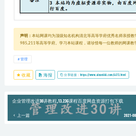
上任第一年：新手管理者的十大实战管理问题（完结）
├─ 00 课程介绍：业务骨干、技术大咖，不一定能成为优秀管理者..pd
├─ 00 课程介绍：业务骨干、技术大咖，不一定能成为优秀管理者.mp
声明：
本站网课均为顶级知名机构清北等高等学府优秀名师亲授教
├─ 01 第1讲：【问题一】天天忙东忙西，为何效率很低？.mp4
985,211等高等学府。学习本站课程，请珍惜每一位教师的网课
├─ 01 第1讲：【问题一】天天忙东忙西，为何效率很低？.pdf
├─ 02 第2讲：【问题二】事事亲力亲为，救火不是好事.mp4
├─ 02 第2讲：【问题二】事事亲力亲为，救火不是好事.pdf
管理
├─ 03 第3讲：【问题三】员工各不相同，用好需要水平.mp4
├─ 03 第3讲：【问题三】员工各不相同，用好需要水平.pdf
收藏
海报
├─ 04 第4讲：【问题四】上级总给压力，如何转危为机.mp4
分享链接：https://www.aixue666.com/4413.html
├─ 04 第4讲：【问题四】上级总给压力，如何转危为机.pdf
├─ 05 第5讲：【问题五】老王不想配合，部门协作难搞.mp4
├─ 05 第5讲：【问题五】老王不想配合，部门协作难搞.pdf
├─ 06 第6讲：【问题六】目标高高在上，责任如何落地.mp4
企业管理改进30讲教程,13.23G课程百度网盘资源打包下载
├─ 06 第6讲：【问题六】目标高高在上，责任如何落地.pdf
├─ 07 第7讲：【问题七】过程管理失控，结果总难达成.mp4
上一篇
2021-08
├─ 07 第7讲：【问题七】过程管理失控，结果总难达成.pdf
├─ 08 第8讲：【问题八】绩效面谈没劲，问题员工咋办.mp4
├─ 08 第8讲：【问题八】绩效面谈没劲，问题员工咋办.pdf
├─ 09 第9讲：【问题九】没钱怎么激励，画饼如何充饥.mp4