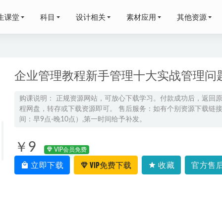
生课堂
科目
设计相关
素材应用
其他资源
企业管理教程新手管理十大实战管理问题,
购课说明： 正规资源网站，可放心下载学习。付款成功后，返回
程网盘，转存或下载资源即可。 售后服务：如有个别资源下载链接失
治教程2022蔺天威高一物理寒假班视频教程+课堂笔记+讲义
2023-0
间：早9点-晚10点）,第一时间给予补发。
李珊玥高三历史春季班24年李珊玥高考历史二三轮复习网课教程
2024-0
雨晴高三物理a+一轮复习暑假班
2024-07-28
￥9
VIP会员免费
网课教程国家玮语文课程资源下载
2022-09-20
立即下载
VIP免费下载
收藏
官方售后
25唐睿洋高二物理上学期暑假班网课教程
2024-07-10