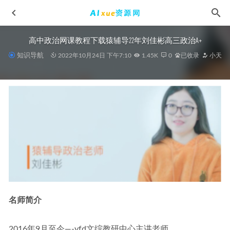
高中政治网课教程下载猿辅导22年刘佳彬高三政治A+
知识导航
2022年10月24日 下午7:10
1.45K
0
已收录
小天
2024年王后雄押题预测卷（江苏专版）
2024-05-17
高中生物网课2023万猛高三生物一轮复习视频教程秋季班
2022-11-25
探秘李博恩高二英语网课：助力英语学习腾飞
2025-03-09
2024高考押题新课标《冲刺压轴卷》
2024-04-26
2024高考育甲高考48天提分计划（数学/物理/化学）
2024-04-
名师简介
30
2016年9月至今—-yfd文综教研中心主讲老师