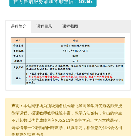
官方售后服务请加客服微信：aixuel2
小学英语-小学作文
2022-07-11
课程简介
课程目录
课程截图
10 安全感：婚姻财产保护课（完结）
├─ 01 序言.mp3
├─ 01 序言.pdf
声明：
本站网课均为顶级知名机构清北等高等学府优秀名师亲授
├─ 02 彩礼的学问.mp3
教学课程。授课教师教学经验丰富，教学方法独特，带出的学生
├─ 02 彩礼的学问.pdf
不计其数以优异成绩考入985,211等高等学府。学习本站课程，
├─ 03 婚前双方出资购房的风险及对策.mp3
├─ 03 婚前双方出资购房的风险及对策.pdf
请珍惜每一位教师的网课教学，认真学习，相信您的付出会达到
├─ 04 婚前协议能写吗有何技巧.mp3
您想要的理想成绩。