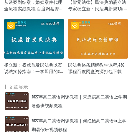
从谈案到结案，婚姻案件代理
【智元法律】民法典编纂立法
全流程实战教程,百度网盘资源
专家杨立新：民法典新规1条1
打包下载
讲！重难点实务快速掌握,百度
网盘资源打包下载
杨立新：权威首发民法典以案
民法典逐条精解教学课程,46G
说法实操指南！一学即用的30
课程百度网盘资源打包下载
小时实战案例48讲,18.65G百度
网盘资源打包下载
文章展示
2027年高二英语网课教程｜朱汉祺高二英语上学期
暑假班视频教程
2027年高二英语网课教程｜何红艳高二英语a+上学
期暑假班视频教程