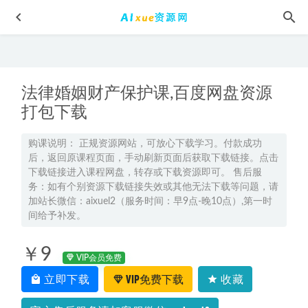
法律婚姻财产保护课,百度网盘资源
打包下载
购课说明： 正规资源网站，可放心下载学习。付款成功
后，返回原课程页面，手动刷新页面后获取下载链接。点击
2027高二语文上学期网课｜乘风高二语文暑假班视频教程
下载链接进入课程网盘，转存或下载资源即可。 售后服
2026-07-26
务：如有个别资源下载链接失效或其他无法下载等问题，请
2026刘勖雯高三政治高考三轮复习网课教程
2026-05-19
加站长微信：aixuel2（服务时间：早9点-晚10点）,第一时
间给予补发。
高中物理网课教程2023何连伟高二物理a+班视频教程+课堂笔
记寒假班
2023-03-21
￥9
田夏林高二数学a+课程教学2026年上学期暑秋班网课教程
VIP会员免费
2026-02-12
立即下载
VIP免费下载
收藏
北大精锐优选新CES学习法小学版视频教程+讲义-小学速算-