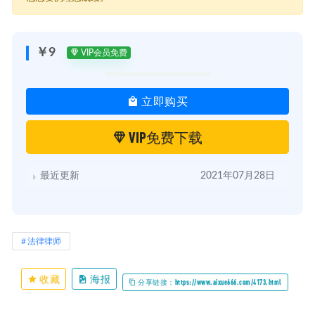
├─ 04 婚前协议能写吗有何技巧.pdf
├─ 05 态爱分手,一方获赠的财产该如何处理.mp3
├─ 05 态爱分手,一方获赠的财产该如何处理.pdf
├─ 06 如何有效保护婚前存款不流失.mp3
￥9
VIP会员免费
├─ 06 如何有效保护婚前存款不流失.pdf
├─ 07 婚后如何购房才能不吃亏.mp3
├─ 07 婚后如何购房才能不吃亏.pdf
立即购买
├─ 08 夫妻财产约定,不懂这些,就等于废纸.mp3
├─ 08 夫妻财产约定,不懂这些,就等于废纸.pdf
├─ 09 买保险真能避债吗.mp3
VIP免费下载
├─ 09 买保险真能避债吗.pdf
├─ 10 智斗小三,把钱拿回来.mp3
├─ 10 智斗小三,把钱拿回来.pdf
最近更新
2021年07月28日
├─ 11 对于家暴的发生和处理,你犯了哪些错误.mp3
├─ 11 对于家暴的发生和处理,你犯了哪些错误.pdf
├─ 12 经营好夫妻感情的核心密码八大需求.mp3
├─ 12 经营好夫妻感情的核心密码八大需求.pdf
├─ 13 搞定婆婆,要注意这四个危险期.mp3
法律律师
├─ 13 搞定婆婆,要注意这四个危险期.pdf
├─ 14 男人两大雷区,干万别碗.mp3
├─ 14 男人两大雷区,干万别碗.pdf
收藏
海报
分享链接：https://www.aixue666.com/4173.html
├─ 15 对方出轨了,怎么取证才能多分财产.mp3
├─ 15 对方出轨了,怎么取证才能多分财产.pdf
├─ 16 存款和股票,怎么查怎么分.mp3