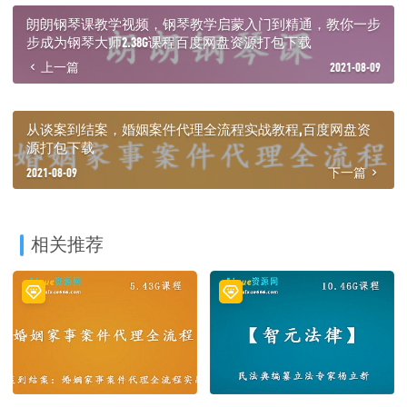
├─ 16 存款和股票,怎么查怎么分.pdf
朗朗钢琴课教学视频，钢琴教学启蒙入门到精通，教你一步
├─ 17 离婚时如何应对虚假债务.mp3
步成为钢琴大师2.38G课程百度网盘资源打包下载
├─ 17 离婚时如何应对虚假债务.pdf
上一篇
2021-08-09
├─ 18 假离婚,可得小心了.mp3
├─ 18 假离婚,可得小心了.pdf
├─ 19 离婚时,公司怎么分.mp3
├─ 19 离婚时,公司怎么分.pdf
从谈案到结案，婚姻案件代理全流程实战教程,百度网盘资
├─ 20 协议离婚时,必须注意的六个关键点.mp3
源打包下载
├─ 20 协议离婚时,必须注意的六个关键点.pdf
2021-08-09
下一篇
├─ 21 孩子归谁给多少抚养费怎么探望.mp3
└─ 21 孩子归谁给多少抚养费怎么探望.pdf
相关推荐