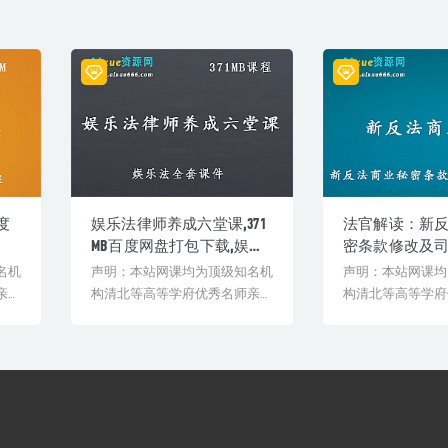
度
娱乐法律师养成六堂课,371
法官解读：新
MB百度网盘打包下载,娱乐
密条款修改及司
法全套课件
网盘资源打包
名机
声明：本站网课均为顶级知名机
声明：本站网课均
亲授
构清北等高等学府优秀名师亲授
构清北等高等学府
验
教学课程。授课教师教学经验
教学课程。授课教
丰...
丰...