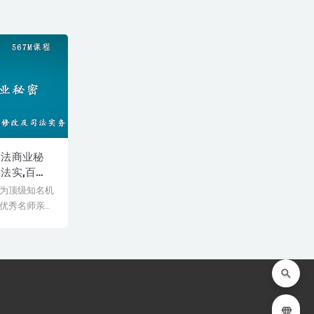
反法商业秘
法实,百度
下载
为顶级知名机
优秀名师亲授
师教学经验