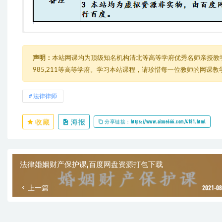
从谈案到结案：婚姻家事案件代理全流程实战指南（完结）
├─ 00 一学即会婚家案件证据收集运用全流程.mp4
├─ 01 第一讲具体个案认识家事纠纷.mp4
声明：
本站网课均为顶级知名机构清北等高等学府优秀名师亲授教
├─ 02 第二讲家事案件的特色.mp4
985,211等高等学府。学习本站课程，请珍惜每一位教师的网课
├─ 03 第三讲家事诉讼的流程化管理——谈案_.mp4
├─ 04 第四讲收案与协商和解.mp4
├─ 05 第五讲立案前的准备.mp4
法律律师
├─ 06 第六讲离婚诉讼调查取证与举证的整体把握.mp4
├─ 07 第七讲几种情形的调查取证与举证.mp4
收藏
海报
├─ 08 第八讲婚姻家事案件全流程.mp4
分享链接：https://www.aixue666.com/4181.html
├─ 09 第九讲几个常见热点问题处理..mp4
└─ 家事案件的操作流程(智元2020.8.12(2)(1).pptx
法律婚姻财产保护课,百度网盘资源打包下载
上一篇
2021-08