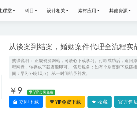
生课堂
科目
设计相关
素材应用
其他资源
从谈案到结案，婚姻案件代理全流程实
购课说明： 正规资源网站，可放心下载学习。付款成功后，返回
程网盘，转存或下载资源即可。 售后服务：如有个别资源下载链接失
D图纸模板40套幼儿园建筑设计CAD方案及CAD平面立面剖面图，
间：早9点-晚10点）,第一时间给予补发。
2-01-17
,帮你调节饮食越吃越美,750.56M课程百度网盘打包下载,小吃/
￥9
VIP会员免费
立即下载
VIP免费下载
收藏
官方售后
中化学教程郭魁昌初三化学视频课程+讲义
2022-07-26
教程百度网盘打包下载
2023-07-09
网课教程分享学魁榜郑珈辰高考地理冲刺课
2022-11-07