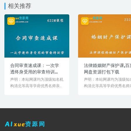
相关推荐
合同审查速成课：一次学
法律婚姻财产保护课,百
透终身受用的审查特训
网盘资源打包下载
营，百度网盘资源打包下
声明：本站网课均为顶级知名机
声明：本站网课均为顶级知
载
构清北等高等学府优秀名师亲授
构清北等高等学府优秀名师
教学课程。授课教师教学经验
教学课程。授课教师教学经
丰...
丰...