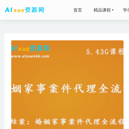
首页
精品课程
学
幼儿园CA
打包下载
202
堂营养学课
2021-04-25
精华网初
鬼步视频
高中地理