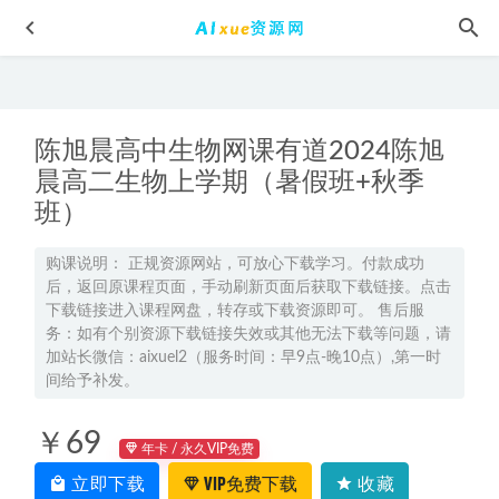
陈旭晨高中生物网课有道2024陈旭
晨高二生物上学期（暑假班+秋季
班）
2023木子高三化学一轮复习讲义
2023-03-23
购课说明： 正规资源网站，可放心下载学习。付款成功
后，返回原课程页面，手动刷新页面后获取下载链接。点击
慕课金职位-Python全栈工程师编程网课教程学习，56.80G学
下载链接进入课程网盘，转存或下载资源即可。 售后服
习资料百度网盘资源下载
2022-05-01
务：如有个别资源下载链接失效或其他无法下载等问题，请
车载音乐大自然养心音乐合集100首MP3，抖音快手素材歌曲
加站长微信：aixuel2（服务时间：早9点-晚10点）,第一时
间给予补发。
百度网盘资源打包下载
2022-06-21
高中英语网课2023古容容高三英语a一轮复习视频教程+讲义
￥69
（暑假班+秋季班）
2022-11-23
年卡 / 永久VIP免费
2023张亚柔高三语文a+全年班-视频教程+讲义+密训课程
立即下载
VIP免费下载
收藏