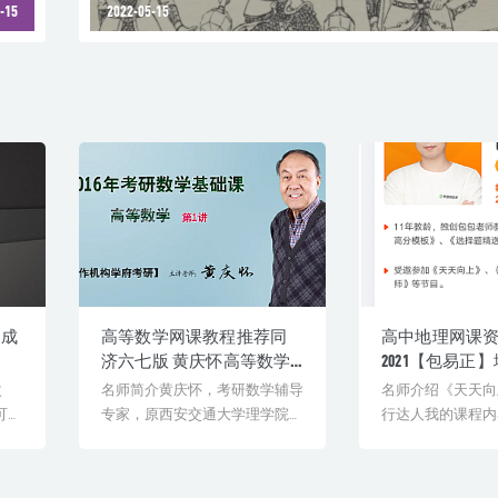
-15
2022-05-15
将成
高等数学网课教程推荐同
高中地理网课
济六七版 黄庆怀高等数学
2021【包易正
102讲课程资源下载
程全年班
次
名师简介黄庆怀，考研数学辅导
名师介绍《天天向
可以
专家，原西安交通大学理学院教
行达人我的课程内
师。原“交大考研”数学主讲[...
任何一道题都能延伸3-