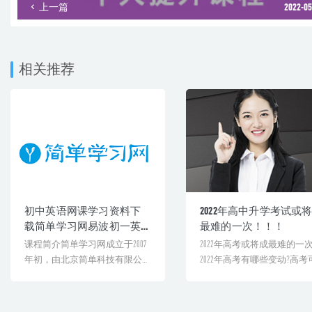
上一篇
2022-05
相关推荐
初中英语网课学习资料下
2022年高中升学考试或
载简单学习网易波初一英
最难的一次！！！
语教程全年班
课程简介简单学习网成立于2007
2022年高考或将成最难的一
年初，由北京简单科技有限公司
2022年高考有哪些变动?高考
创办。简单学习网依托[&...
说成学生们遭遇的最[...