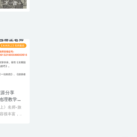
下一篇
资源分享
】地理教学课
上》名师+旅
容很丰富，讲
4[&...