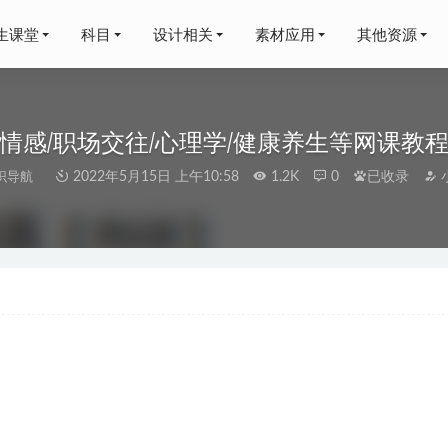
生课堂
科目
设计相关
素材应用
其他资源
情感/职场交往/心理学/健康养生等网课教
识导航
2022年5月15日 上午10:58
1.2K
0
已收录
视频教学全集
2023-06-05
全集百度网盘打包下载
2023-04-16
年刘秋龙高三数学视频教程+课堂笔记二轮复习寒假班
2026-02-24
实战八讲,201 MB百度网盘打包下载,PPP基本知识解析/41个PPP项
8
辑软件】（绘声绘影+万兴剪辑手）,百度网盘资源打包下载
2021-1