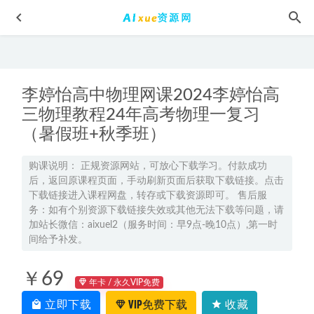
李婷怡高中物理网课2024李婷怡高
三物理教程24年高考物理一复习
（暑假班+秋季班）
2024张亚柔高一语文暑假班课程（秋领航）
2023-07-08
购课说明： 正规资源网站，可放心下载学习。付款成功
后，返回原课程页面，手动刷新页面后获取下载链接。点击
2024张雨桐初二生物A+视频教程+讲义
2024-04-12
下载链接进入课程网盘，转存或下载资源即可。 售后服
2024高考崔春雨高三物理教程二三轮复习春季班
2024-03-29
务：如有个别资源下载链接失效或其他无法下载等问题，请
加站长微信：aixuel2（服务时间：早9点-晚10点）,第一时
高中化学网课资源下载2023猿辅导王君高一化学暑假班
2022-
间给予补发。
11-09
《货币战争2.金权天下》40集全MP3有声小说
2022-05-29
￥69
年卡 / 永久VIP免费
立即下载
VIP免费下载
收藏