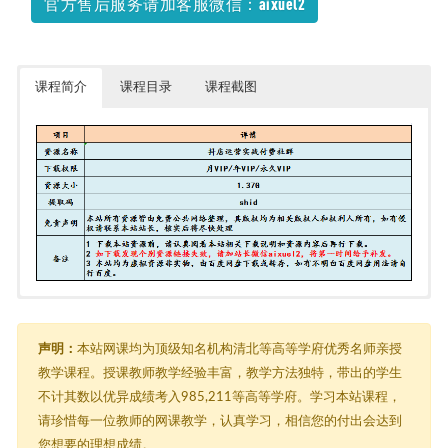
官方售后服务请加客服微信：aixuel2
班
2022-12-08
课程简介
课程目录
课程截图
抖店运营实战社群
├─ 第一课时：抖店无货源的思路及核心要领.mp4
├─ 第七课时：抖店权重提升秘籍（1）.mp4
声明：
本站网课均为顶级知名机构清北等高等学府优秀名师亲授
├─ 第三课时：新店铺重点的基础配置.mp4
教学课程。授课教师教学经验丰富，教学方法独特，带出的学生
├─ 第九课时：如何优化店铺快速出单.mp4
不计其数以优异成绩考入985,211等高等学府。学习本站课程，
├─ 第二课时：开店前期准备和流程.mp4
├─ 第五课时：精细化选品之同行截流3招.mp4
请珍惜每一位教师的网课教学，认真学习，相信您的付出会达到
├─ 第八课时：抖店权重提升秘籍（2）.mp4
您想要的理想成绩。