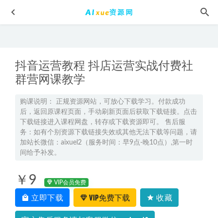
抖音运营教程 抖店运营实战付费社
群营网课教学
购课说明： 正规资源网站，可放心下载学习。付款成功
后，返回原课程页面，手动刷新页面后获取下载链接。点击
个人魅力提升训练课程李中莹《NLP执行师线上训练营》，
下载链接进入课程网盘，转存或下载资源即可。 售后服
9.40G网课资源百度网盘下载
2022-05-08
务：如有个别资源下载链接失效或其他无法下载等问题，请
2024何红艳高二英语a视频教程春季班
2024-04-25
加站长微信：aixuel2（服务时间：早9点-晚10点）,第一时
间给予补发。
2024蔺天威高三物理s秋季班24年高考物理一轮复习教程+课
程笔记
2023-08-27
￥9
2023邓康尧高三生物a+寒春班23年高考生物二三轮复习视频
VIP会员免费
教程+课堂笔记
2023-05-17
立即下载
VIP免费下载
收藏
高中历史网课2023席月高三历史一轮复习视频教程+讲义秋季