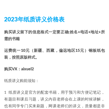
202
3
年纸质讲义价格表
购买讲义留下的信息格式一定要正确:姓名+电话+地址+所
需的书籍    
运费统一
10元
（新疆、西藏，偏远地区
15元
）铜板纸包
装，按照原版样式。
购买VX：
aixuel2
纸质讲义购前须知：
1  纸质讲义是官方的配套书籍，用于预习和方便记笔记，
有题目和课后习题，讲义内容老师会在上课的时候讲解，
也有同学专门买来刷题，网课老师们的讲义，质量都是非