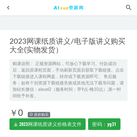
2023网课纸质讲义/电子版讲义购买
大全(实物发货）
购课说明： 正规资源网站，可放心下载学习。付款成功
后，返回原课程页面，手动刷新页面后获取下载链接。点击
2026年林泽田高二数学a+下学期寒春班网课教程
2026-04-07
下载链接进入课程网盘，转存或下载资源即可。 售后服
2024坤哥高三物理暑假班课程24年高考物理一轮复习网课视
务：如有个别资源下载链接失效或其他无法下载等问题，请
频教程
2023-07-19
加站长微信：aixuel2（服务时间：早9点-晚10点）,第一时
间给予补发。
2026年龙坚高一英语视频教程下学期春季班教学网课
2026-
05-21
￥0
祖少磊2025高三数学a高考一轮复习暑假班
2024-07-20
原价购买
2023网课纸质讲义价格表文件
密码：yg31
2026年郭艺高三英语视频教程二轮复习春季班
2026-03-31