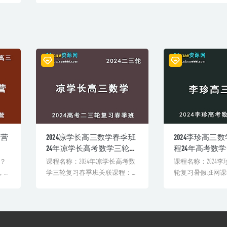
题营
2024凉学长高三数学春季班
2024李珍高三
24年凉学长高考数学三轮复
程24年高考数
习网课教程
课视频教程
？
课程名称：2024年凉学长高考数
课程名称：2024
，清
学三轮复习春季班关联课程：课
轮复习暑假班网课
..
程截图声明：本站网[&h...
程：课程目录【202[&h