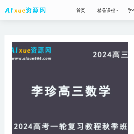
首页
精品课程
学
2026
23年高中
2026高
23年高中
假班+春季班
2025祖