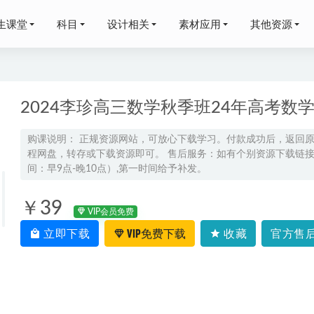
生课堂
科目
设计相关
素材应用
其他资源
2024李珍高三数学秋季班24年高考数
购课说明： 正规资源网站，可放心下载学习。付款成功后，返回
程网盘，转存或下载资源即可。 售后服务：如有个别资源下载链接失
年姜婷婷高三物理网课教程一轮复习暑秋班
2026-03-31
间：早9点-晚10点）,第一时间给予补发。
语文2023邵娜高二语文视频教程+讲义（暑假班+秋季班）
2023-02-0
三物理跳跳&胡婷三轮课程
2026-05-10
￥39
VIP会员免费
物理网课2023何连伟高二物理a+全年班视频教程+课堂笔记（暑假
立即下载
VIP免费下载
收藏
官方售后
）
2023-05-27
少磊高三数学押题密训班
2025-05-07