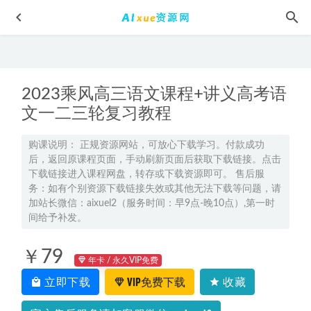
2023乘风高三语文课程+讲义高考语
文一二三轮复习教程
购课说明： 正规资源网站，可放心下载学习。付款成功
后，返回原课程页面，手动刷新页面后获取下载链接。点击
2024何连伟高三物理a教程24年何连伟高考物理一轮复习(暑
下载链接进入课程网盘，转存或下载资源即可。 售后服
假班+秋季班）
2024-01-23
务：如有个别资源下载链接失效或其他无法下载等问题，请
2025谢一凡高一生物暑假班网课教程
2024-07-21
加站长微信：aixuel2（服务时间：早9点-晚10点）,第一时
间给予补发。
恋爱情感/职场交往/心理学/健康养生等网课教程更新
2022-
05-15
￥79
2026年蔺天威高三物理a+三轮复习密训班押题课程
2026-05-14
年卡 / 永久VIP免费
立即下载
VIP免费下载
收藏
博雅小学堂亲子教育启蒙课，27G百度网盘资源打包下载
2021-07-26