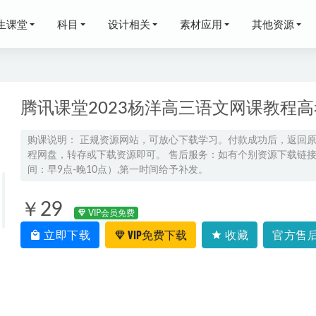
生课堂
科目
设计相关
素材应用
其他资源
腾讯课堂2023杨洋高三语文网课教程
购课说明： 正规资源网站，可放心下载学习。付款成功后，返回
程网盘，转存或下载资源即可。 售后服务：如有个别资源下载链接失
,8.35G课程百度网盘打包下载,机械设计课程/机械设计教学视频
间：早9点-晚10点）,第一时间给予补发。
数学网课教程2023刘天麒高三数学a+高考二轮复习视频教程+课
￥29
VIP会员免费
立即下载
VIP免费下载
收藏
官方售后
25李珍高三数学高考三轮复习冲刺课
2025-05-10
考数学网课教程2022韩佳伟高三数学复习视频教程+讲义（暑假班+
素材大全【3D模型库合集③】，40.14G课程百度网盘资源打包下载，