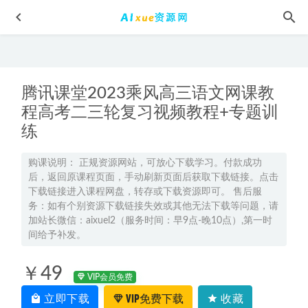
腾讯课堂2023乘风高三语文网课教
程高考二三轮复习视频教程+专题训
练
2023杨雪高三生物a+寒春班23年高考生物二三轮复习网课教
购课说明： 正规资源网站，可放心下载学习。付款成功
程+课堂笔记
后，返回原课程页面，手动刷新页面后获取下载链接。点击
2023-05-17
下载链接进入课程网盘，转存或下载资源即可。 售后服
2025郑梦瑶高二物理a+下学期寒假班
2025-02-05
务：如有个别资源下载链接失效或其他无法下载等问题，请
2026年跳跳高二物理上学期暑秋班
2025-07-26
加站长微信：aixuel2（服务时间：早9点-晚10点）,第一时
间给予补发。
2023郑梦瑶高三物理a+班视频教程+课堂笔记高考物理二三轮
复习春季班
2023-04-05
￥49
VIP会员免费
黄冈中学初中同步教程初中数学全套课程,12.80G百度网盘资
源打包下载
立即下载
2021-09-04
VIP免费下载
收藏