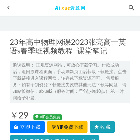
23年高中物理网课2023张亮高一英
语s春季班视频教程+课堂笔记
购课说明： 正规资源网站，可放心下载学习。付款成功
后，返回原课程页面，手动刷新页面后获取下载链接。点击
AE CC入门零基础教学影视合成与特效视频教程,百度网盘资
下载链接进入课程网盘，转存或下载资源即可。 售后服
源打包下载
2021-09-25
务：如有个别资源下载链接失效或其他无法下载等问题，请
2020学而思初二网课教程寒假班- 语文/数学/英语/物理等
加站长微信：aixuel2（服务时间：早9点-晚10点）,第一时
2022-12-05
间给予补发。
有声小说屌丝道士 384集mp3百度网盘打包下载
2023-05-09
￥29
2025张亚柔高二语文a+上学期秋季班
2024-09-21
VIP会员免费
立即下载
VIP免费下载
收藏
2023谭梦云高三数学a+秋季班视频教程+讲义-高考一轮复习
网课资源下载
2022-10-05