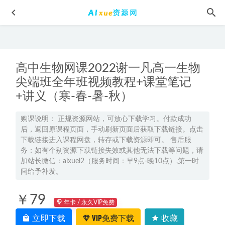
高中生物网课2022谢一凡高一生物
尖端班全年班视频教程+课堂笔记
+讲义（寒-春-暑-秋）
2024赵礼显高二数学下学期视频教程+讲义（寒春班）
2024-
购课说明： 正规资源网站，可放心下载学习。付款成功
后，返回原课程页面，手动刷新页面后获取下载链接。点击
07-04
下载链接进入课程网盘，转存或下载资源即可。 售后服
高二数学提分利器：赵礼显网课深度解析
2025-03-05
务：如有个别资源下载链接失效或其他无法下载等问题，请
奇速高中英语语法专讲课程，百度网盘资源打包下载
2021-
加站长微信：aixuel2（服务时间：早9点-晚10点）,第一时
间给予补发。
12-27
2024袁帅高一物理a+秋季班视频教程+课堂笔记+讲义
2023-
￥79
12-03
年卡 / 永久VIP免费
高中英语网课教程推荐2021乐学付煊屿英语全程班课程资源
立即下载
VIP免费下载
收藏