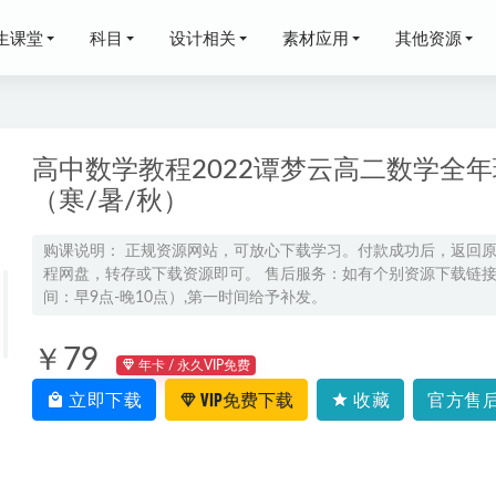
生课堂
科目
设计相关
素材应用
其他资源
高中数学教程2022谭梦云高二数学全
（寒/暑/秋）
济学每天听见吴晓波第四季，5.33G课程百度网盘资源下载
2022-06-
购课说明： 正规资源网站，可放心下载学习。付款成功后，返回
程网盘，转存或下载资源即可。 售后服务：如有个别资源下载链接失
课教学视频零基础教学德语-25.31G课程资源百度网盘打包下载
间：早9点-晚10点）,第一时间给予补发。
李荟乐高三地理课程春季班24年李荟乐高考地理二三轮复习网课教程
2
全解密无后门版本网站源码，百度网盘资源打包下载
￥79
2022-01-14
年卡 / 永久VIP免费
物理网课有道2024刘杰高二物理教程（暑假班+秋季班+知识视频
立即下载
VIP免费下载
收藏
官方售后