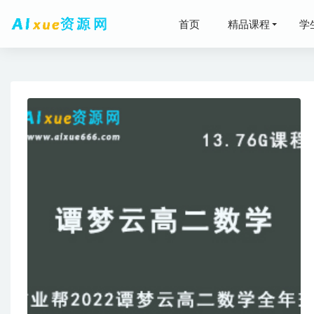
首页
精品课程
学
吴晓波经
沪江德语网
2024
爱客影院
刘杰高中