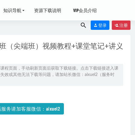
知识导航
资源下载说明
VIP会员介绍
登录
注册
年班（尖端班）视频教程+课堂笔记+讲义
06
原课程页面，手动刷新页面后获取下载链接。点击下载链接进入课
效或其他无法下载等问题，请加站长微信：aixuel2（服务时
2022-07-08
024-03-09
）
2024-01-28
服务请加客服微信：aixuel2