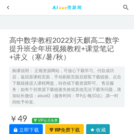
高中数学教程2022刘天麒高二数学
提升班全年班视频教程+课堂笔记
+讲义（寒/暑/秋）
韩佳伟高中数学网课2024韩佳伟高二数学a+教程寒假班
2024-
购课说明： 正规资源网站，可放心下载学习。付款成功
后，返回原课程页面，手动刷新页面后获取下载链接。点击
02-05
下载链接进入课程网盘，转存或下载资源即可。 售后服
2026年国家玮高二语文下学期寒春班网课教程
2026-04-08
务：如有个别资源下载链接失效或其他无法下载等问题，请
健康养生-杨景怡14节体态魅力修炼课，教你展现东方美,百
加站长微信：aixuel2（服务时间：早9点-晚10点）,第一时
间给予补发。
度网盘资源打包下载
2022-02-04
2021【秋季班】马力仲高三数学教程 一轮暑假班, 7G课程百度
￥49
网盘打包下载,高三数学/高考数学教学视频
2021-04-14
VIP会员免费
2025张华高三数学s二轮复习寒假班
2025-01-24
立即下载
VIP免费下载
收藏