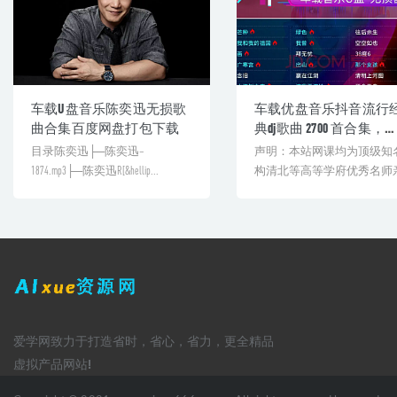
车载U盘音乐陈奕迅无损歌
车载优盘音乐抖音流行
曲合集百度网盘打包下载
典dj歌曲 2700 首合集，
28.37G百度网盘资源下载
目录陈奕迅├─陈奕迅–
声明：本站网课均为顶级知
1874.mp3├─陈奕迅R[&hellip...
构清北等高等学府优秀名师
教学课程。授课教师教学经
丰...
爱学网致力于打造省时，省心，省力，更全精品
虚拟产品网站!