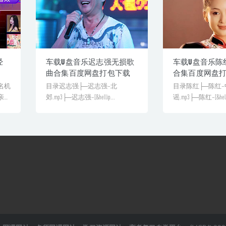
经
车载U盘音乐迟志强无损歌
车载U盘音乐陈
曲合集百度网盘打包下载
合集百度网盘
名机
目录迟志强├─迟志强–北
目录陈红├─陈红
亲授
郊.mp3├─迟志强–[&hellip...
谣.mp3├─陈红–[&helli
验