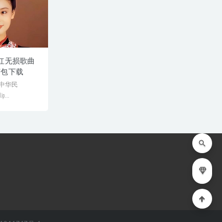
红无损歌曲
打包下载
–中华民
p...