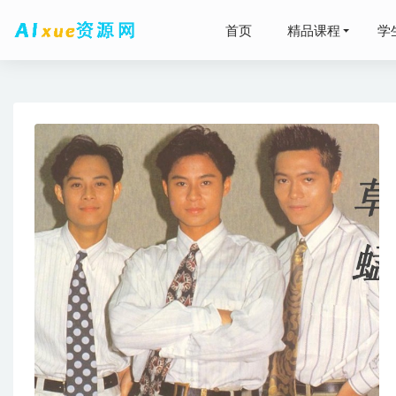
首页
精品课程
学
2025
高中物理
班+秋季班+
高中生物
唱唱英语启
2025高