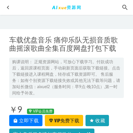
车载优盘音乐 痛仰乐队无损音质歌
曲摇滚歌曲全集百度网盘打包下载
购课说明： 正规资源网站，可放心下载学习。付款成功
后，返回原课程页面，手动刷新页面后获取下载链接。点击
有道2025冷士强高二化学下学期春季班
2025-03-13
下载链接进入课程网盘，转存或下载资源即可。 售后服
2022年医学网课教程张博士中医主治教程,22.93G资料课程百
务：如有个别资源下载链接失效或其他无法下载等问题，请
度网盘资源打包下载
2022-01-27
加站长微信：aixuel2（服务时间：早9点-晚10点）,第一时
间给予补发。
2023高中数学网课教程【谭梦云】高三数学复习学习资料
a+视频教程+讲义（暑假班）
2022-08-15
￥9
孙维纲高中数学教学课程全套高考数学复习资料，6.28G百度
VIP会员免费
网盘资源打包下载
2021-12-28
立即下载
VIP免费下载
收藏
外汇交易策略MT4源码合集,百度网盘资源打包下载
2021-07-