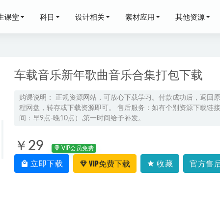
生课堂
科目
设计相关
素材应用
其他资源
车载音乐新年歌曲音乐合集打包下载
购课说明： 正规资源网站，可放心下载学习。付款成功后，返回
程网盘，转存或下载资源即可。 售后服务：如有个别资源下载链接失
训练视频教程美声口才播音主持教学网课,38.35G百度网盘资源打
间：早9点-晚10点）,第一时间给予补发。
谭梦云高三数学a视频教学+课堂笔记二轮复习寒假班
2026-02-24
￥29
VIP会员免费
年李辉高三英语春季班24年李辉高考英语二三轮复习视频教程
2024-03-0
立即下载
VIP免费下载
收藏
官方售后
莹莹高三历史a+秋季班视频教程+讲义
2022-10-04
024高考毛慧高三生物押题课冲刺护航班
2024-05-04