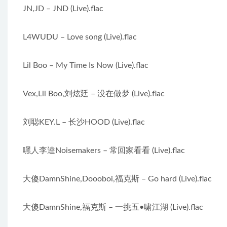
JN,JD – JND (Live).flac
L4WUDU – Love song (Live).flac
Lil Boo – My Time Is Now (Live).flac
Vex,Lil Boo,刘炫廷 – 没在做梦 (Live).flac
刘聪KEY.L – 长沙HOOD (Live).flac
嘿人李逵Noisemakers – 常回家看看 (Live).flac
大傻DamnShine,Doooboi,福克斯 – Go hard (Live).flac
大傻DamnShine,福克斯 – 一挑五•啸江湖 (Live).flac