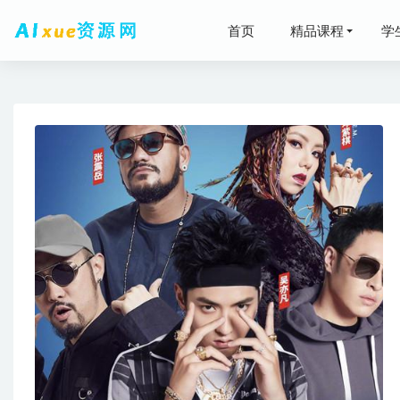
首页
精品课程
学
高中物理治
秋）
2023-05-2
23年高中
初中物理
国家玮语文
教你学唱