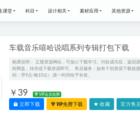
生课堂
科目
设计相关
素材应用
其他资源
车载音乐嘻哈说唱系列专辑打包下载
购课说明： 正规资源网站，可放心下载学习。付款成功后，返回
程网盘，转存或下载资源即可。 售后服务：如有个别资源下载链接失
教程2022胡婷高一物理尖端班全年班视频教程+课堂笔记+讲义（寒
间：早9点-晚10点）,第一时间给予补发。
5
物理网课2023何连伟高二物理a+春季班视频教程+课堂笔记
2023-05-
￥39
VIP会员免费
网课人教版初三物理九年级视频教程全年班
2023-06-02
立即下载
VIP免费下载
收藏
官方售后
2024高三语文网课24年高考语文二轮复习第三阶段
2024-01-06
歌教程艺生欧巴B系列完整网课教程，4.37G资源百度网盘下载
2022