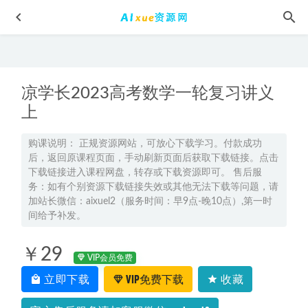
凉学长2023高考数学一轮复习讲义
上
购课说明： 正规资源网站，可放心下载学习。付款成功
后，返回原课程页面，手动刷新页面后获取下载链接。点击
23年高考押题-2023金考卷《10年高考试题汇编》全科
2023-
下载链接进入课程网盘，转存或下载资源即可。 售后服
04-23
务：如有个别资源下载链接失效或其他无法下载等问题，请
有道2026王伟高三数学二轮复习寒假班视频教程
2026-01-17
加站长微信：aixuel2（服务时间：早9点-晚10点）,第一时
间给予补发。
高艳丽英语2024高艳丽高三英语教程24年高考英语二轮复习
寒假班
2024-01-17
￥29
律师懂点心理学,10倍引爆收入增长,百度网盘资源打包下载
VIP会员免费
2021-06-07
立即下载
VIP免费下载
收藏
情感咨询师高效就业班18节【完结】网课教学课程，百度网