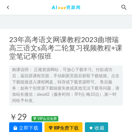
23年高考语文网课教程2023曲增瑞
高三语文s高考二轮复习视频教程+课
堂笔记寒假班
硬笔书法教程教你零基础写出一手漂亮好字
2023-07-17
购课说明： 正规资源网站，可放心下载学习。付款成功
后，返回原课程页面，手动刷新页面后获取下载链接。点击
高中物理网课资源分享2021【何连伟】高三物理·全年班
下载链接进入课程网盘，转存或下载资源即可。 售后服
2022-10-15
务：如有个别资源下载链接失效或其他无法下载等问题，请
2024赵礼显高三数学课程+讲义暑假班24年高考数学一轮复习
加站长微信：aixuel2（服务时间：早9点-晚10点）,第一时
间给予补发。
网课教程
2023-06-18
爱情诗选-15集MP3，百度网盘打包下载
2022-06-30
￥29
VIP会员免费
车载优盘音乐合集发烧人声 1600首，16.83G资源百度网盘下
载
2022-05-19
立即下载
VIP免费下载
收藏