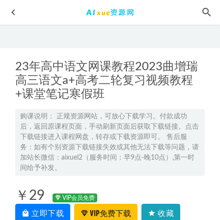
23年高中语文网课教程2023曲增瑞
高三语文a+高考二轮复习视频教程
+课堂笔记寒假班
2024韩佳伟高二数学a+下学期寒春班
2024-07-14
购课说明： 正规资源网站，可放心下载学习。付款成功
后，返回原课程页面，手动刷新页面后获取下载链接。点击
有道2024万猛高三生物二三轮复习寒春班
2024-06-15
下载链接进入课程网盘，转存或下载资源即可。 售后服
法律法学教程无讼-庭审制胜全流程精讲课程百度网盘资源
务：如有个别资源下载链接失效或其他无法下载等问题，请
打包下载
加站长微信：aixuel2（服务时间：早9点-晚10点）,第一时
2021-11-23
间给予补发。
2026年邓康尧高三生物a一轮复习暑假班
2025-08-07
有声读物先秦二汉文学-103集MP3，百度网盘打包下载
2022-
￥29
VIP会员免费
07-01
立即下载
VIP免费下载
收藏