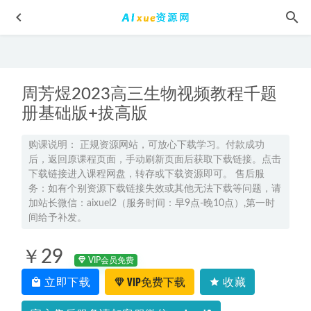
周芳煜2023高三生物视频教程千题
册基础版+拔高版
购课说明： 正规资源网站，可放心下载学习。付款成功
后，返回原课程页面，手动刷新页面后获取下载链接。点击
2023高中数学网课教程【谭梦云】高三数学复习学习资料
下载链接进入课程网盘，转存或下载资源即可。 售后服
a+视频教程+讲义（暑假班）
2022-08-15
务：如有个别资源下载链接失效或其他无法下载等问题，请
2022年高中网课资源教程，高考学习资料更新
2022-04-30
加站长微信：aixuel2（服务时间：早9点-晚10点）,第一时
间给予补发。
意大利语初级入门到中级mp3音频教程+学习软件，5.62G百度
网盘资源下载
2022-07-03
￥29
2025康冲高一化学a+暑假班+秋季班网课教程
2025-01-22
VIP会员免费
立即下载
VIP免费下载
收藏
2025成功高三化学a+二轮复习寒假班网课教程
2025-01-30