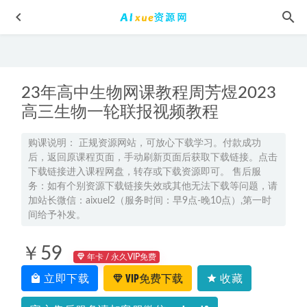
23年高中生物网课教程周芳煜2023
高三生物一轮联报视频教程
购课说明： 正规资源网站，可放心下载学习。付款成功
后，返回原课程页面，手动刷新页面后获取下载链接。点击
PHP在线订单程序系统/竞价单页订单系统/WFPHP订单系统商
下载链接进入课程网盘，转存或下载资源即可。 售后服
业版,邮件通知+支付宝接口百度网盘资源打包下载
2021-10-01
务：如有个别资源下载链接失效或其他无法下载等问题，请
2023杨雪高三生物a+班视频教程+课堂笔记高考生物二三轮复
加站长微信：aixuel2（服务时间：早9点-晚10点）,第一时
习春季班
间给予补发。
2023-04-05
亲子育儿网课教程育儿愈己的心理课，百度网盘资源下载
￥59
2022-05-27
年卡 / 永久VIP免费
2026年高一英语网课教程｜卫宇晴高一英语s视频教程上学期
立即下载
VIP免费下载
收藏
暑秋班
2026-07-08