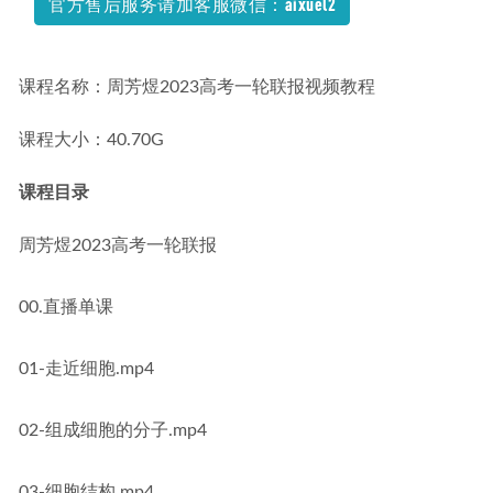
官方售后服务请加客服微信：aixuel2
2025赵玉峰高三物理高考一轮二轮三轮复习全年班网课教程
2025-09-04
课程名称：周芳煜2023高考一轮联报视频教程
课程大小：40.70G
课程目录
周芳煜2023高考一轮联报
00.直播单课
01-走近细胞.mp4
02-组成细胞的分子.mp4
03-细胞结构.mp4