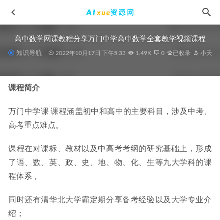
高中数学网课教程分享万门中学高中数学全套教学视频课程
知识导航
2022年10月17日 下午5:33
1.49K
0
已收录
小天
课程简介
万门中学课 课程涵盖初中和高中的主要科目，涉及中考、
高中化学网课教程猿辅导2022李霄君高三化学a+班高考一轮
高考重点难点。
复习视频教程+讲义全年班（暑假班+秋季班+寒假班+春季班）
2023-03-08
课程在对课标、教材以及中高考考纲的研究基础上，形成
2025年林泽田高一数学a+下学期寒春班【尖端】
2025-06-25
了语、数、英、政、史、地、物、化、生等九大学科的课
2025邓康尧高二生物a+秋季班网课教程
2024-09-20
程体系，
希望学2024杜德红初三英语s班视频教程+讲义教辅资源秋季
班
2023-11-03
同时还有清华北大学霸定期分享备考经验以及大学专业介
腾讯课堂2025周芳煜高三生物一轮复习网课教程
2024-08-03
绍；