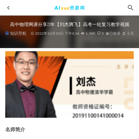
高中物理网课分享22年【刘杰腾飞】高考一轮复习教学视频
知识导航
2022年10月20日 下午4:36
1.38K
0
已收录
小天
陈志古典吉他教学教材+配套视频+名曲50首+古典常用练习
谱
2023-07-16
Java仿抖音短视频小程序开发教学课程，14.76G百度网盘资源
打包下载
2021-09-28
朗朗钢琴课教学视频，钢琴教学启蒙入门到精通，教你一步
步成为钢琴大师2.38G课程百度网盘资源打包下载
2021-08-08
22年陆艳华高中化学一轮复习资料，2022年高考化学教程百
名师简介
度网盘资源打包下载
2021-09-11