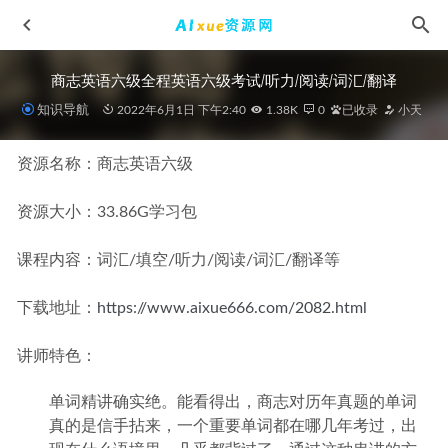
商志英语六级全程英语六级考试/听力/阅读/词汇/翻译
知识导航
2022年6月1日 下午2:40
1.38K
0
已收录
小天
资源名称：商志英语六级
资源大小：33.86G学习包
2026年鲜朝阳高三物理二轮复习寒假班视频教程+课堂笔记
课程内容：词汇/填空/听力/阅读/词汇/翻译等
2026-03-01
2024刘天麒高二数学a+暑假班网课教程
2024-07-21
下载地址：
https://www.aixue666.com/2082.html
音乐欣赏·古典民乐合集100首MP3，车载音乐，抖音快手素材
歌曲百度网盘资源下载
2022-06-19
讲师特色：
2025张艳平高三地理二三轮复习网课教程
2025-07-05
单词精讲确实绝。能看得出，商志对历年真题的单词
2026年宋雨晴高一物理a+教学课程下学期春季班
2026-03-21
真的是信手拈来，一个重要单词都在哪几年考过，出