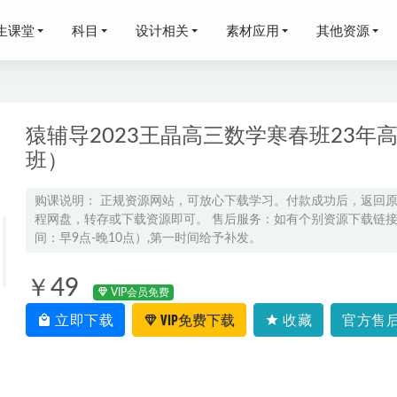
生课堂
科目
设计相关
素材应用
其他资源
猿辅导2023王晶高三数学寒春班23
班）
初中同步教程化学教学视频全套,3.38G百度网盘资源打包下载
2021-
购课说明： 正规资源网站，可放心下载学习。付款成功后，返回
程网盘，转存或下载资源即可。 售后服务：如有个别资源下载链接失
视频教程马洪刚 牌技 麻将技巧，南北对决反赌视频，百度网盘
间：早9点-晚10点）,第一时间给予补发。
课姜牧初中初一初二初三物理全套视频课程，11.35G百度网盘资
￥49
VIP会员免费
立即下载
VIP免费下载
收藏
官方售后
24生物讲义高考一轮二轮复习讲义电子版
2023-10-27
教育【常青藤爸爸】全套课程，50.81G百度网盘资源打包下载，
象棋，围棋，运动等课程
2021-12-10