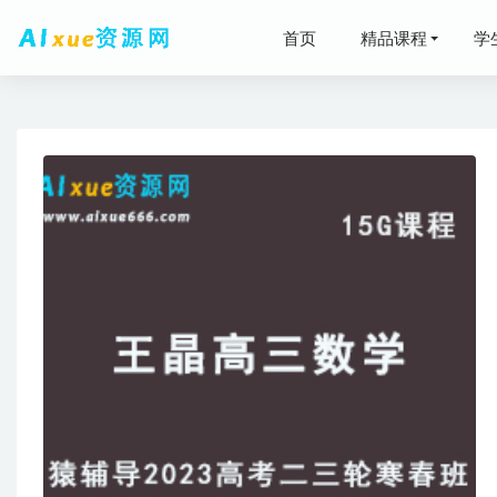
首页
精品课程
学
黄冈中学
最新麻将
2021-10-30
有道精品
19
李林20
学前亲子
学，国学，