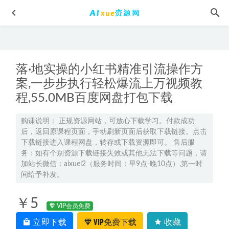
落·地实操的小红书精准引流操作方
案,一步步执行轻松爆流上万视频教
程,55.0MB百度网盘打包下载
2023袁帅高三物理密训班视频教程+高考密训卷
2023-06-08
购课说明： 正规资源网站，可放心下载学习。付款成功
后，返回原课程页面，手动刷新页面后获取下载链接。点击
车载U盘音乐阿杜歌曲合集百度网盘打包下载
2023-05-19
下载链接进入课程网盘，转存或下载资源即可。 售后服
淘宝美工高手PS教程60集
2023-06-04
务：如有个别资源下载链接失效或其他无法下载等问题，请
加站长微信：aixuel2（服务时间：早9点-晚10点）,第一时
23年高中数学网课教程2023牟恩博高二英语a+视频教程+讲义
间给予补发。
（暑假班+秋季班）
2023-02-08
2024韩佳伟高二数学a+下学期寒春班
2024-07-14
￥5
VIP会员免费
立即下载
VIP免费下载
收藏