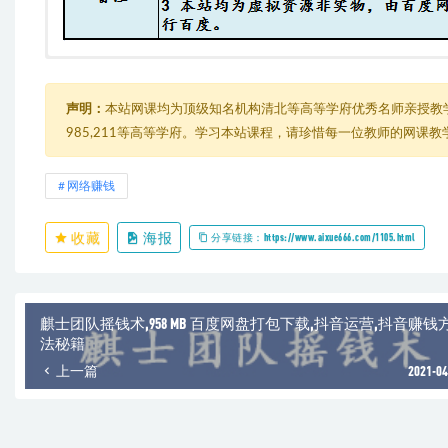
04胜子豆瓣引流3.0
├─ 第一节：豆瓣账号获取与养号技巧.mp4
├─ 第三节：豆瓣账号顶贴与发帖技巧.mp4
声明：
本站网课均为顶级知名机构清北等高等学府优秀名师亲授教
├─ 第二节：豆瓣多账号登陆与换IP.ts
985,211等高等学府。学习本站课程，请珍惜每一位教师的网课
├─ 第五节：豆瓣引流如何避免被封号.mp4
├─ 第四节：诱饵设计与批量操作技巧.ts
└─ （旧版可不学）胜子老师：豆瓣实战引流2.0.ts
网络赚钱
收藏
海报
分享链接：https://www.aixue666.com/1105.html
麒士团队摇钱术,958 MB 百度网盘打包下载,抖音运营,抖音赚钱
法秘籍
上一篇
2021-04