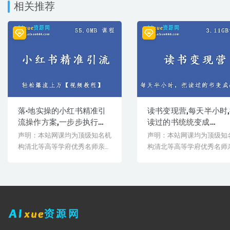
相关推荐
落·地实操的小红书精准引
读书变现营,每天半小时
流操作方案,一步步执行轻
读过的书统统变成
松爆流上万视频教程,55.0MB
qian,3.11GB 百度网盘打
声明：本站网课均为顶级知名机
声明：本站网课均为顶级知
百度网盘打包下载
载
构清北等高等学府优秀名师亲授
构清北等高等学府优秀名师
教学课程。授课教师教学经验
教学课程。授课教师教学经
丰...
丰...