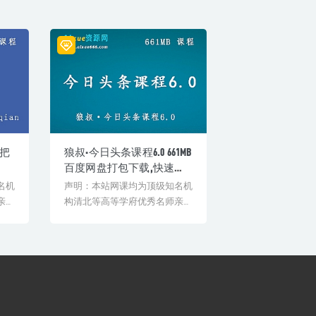
,把
狼叔·今日头条课程6.0 661MB
百度网盘打包下载,快速引
包下
流收入每月轻松过万
名机
声明：本站网课均为顶级知名机
亲授
构清北等高等学府优秀名师亲授
验
教学课程。授课教师教学经验
丰...