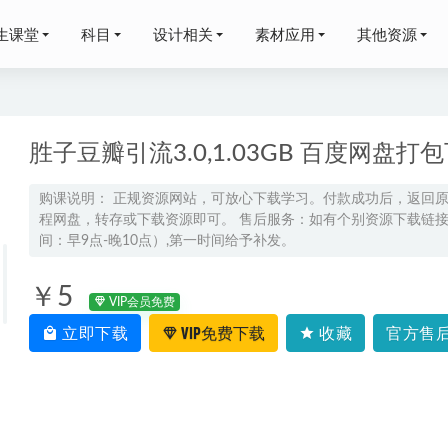
生课堂
科目
设计相关
素材应用
其他资源
胜子豆瓣引流3.0,1.03GB 百度网盘
购课说明： 正规资源网站，可放心下载学习。付款成功后，返回
程网盘，转存或下载资源即可。 售后服务：如有个别资源下载链接失
 雍正剑侠图百度网盘打包下载
2023-05-08
间：早9点-晚10点）,第一时间给予补发。
4高考王诗宁高三英语押题课
2024-05-04
二物理上学期暑秋班网课教程
2024-02-12
￥5
VIP会员免费
乔凯物理24年高考物理二轮复习乔凯高三物理视频教程寒假班
2023-12-2
立即下载
VIP免费下载
收藏
官方售后
森高一化学a+班暑假班课程
2023-07-07