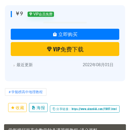
┃ ┣━━旅游资源保护.mp4 [56.2M]
┃ ┣━━旅游资源评价.mp4 [32.9M]
┃ ┣━━泥沙沉积原因.mp4 [34.2M]
￥9
VIP会员免费
┃ ┣━━农产品种植条件.mp4 [26.7M]
┃ ┣━━农业区位因素.mp4 [51.7M]
┃ ┣━━气候影响因素分析.mp4 [40M]
立即购买
┃ ┣━━湿地的成因.mp4 [27.2M]
┃ ┣━━是否发展某事物.mp4 [61.4M]
┃ ┣━━水利工程影响.mp4 [86.1M]
VIP免费下载
┃ ┣━━水土流失原因.mp4 [45.9M]
┃ ┣━━水土流失治理措施.mp4 [23M]
┃ ┗━━盐碱化治理措施.mp4 [30M]
最近更新
2022年08月01日
学魁榜高中地理教程
收藏
海报
分享链接：https://www.aixue666.com/15857.html
学魁榜邱崇高中数学秒杀课视频教程+讲义资料