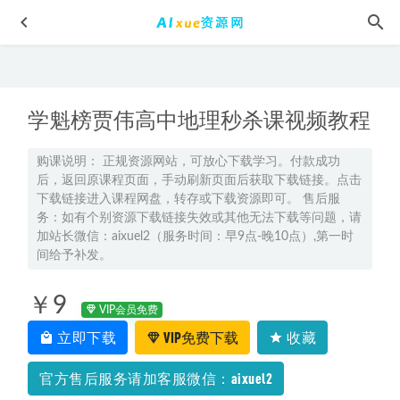
学魁榜贾伟高中地理秒杀课视频教程
购课说明： 正规资源网站，可放心下载学习。付款成功
后，返回原课程页面，手动刷新页面后获取下载链接。点击
下载链接进入课程网盘，转存或下载资源即可。 售后服
有道2026王冬亮高三数学二轮复习寒假班
2026-03-29
务：如有个别资源下载链接失效或其他无法下载等问题，请
2025高考陈焕文押题高三语文三轮复习
加站长微信：aixuel2（服务时间：早9点-晚10点）,第一时
2025-04-21
间给予补发。
2023杨雪高三生物a+寒春班23年高考生物二三轮复习网课教
程+课堂笔记
2023-05-17
￥9
VIP会员免费
2024马红旭高三物理课程24年高考物理一轮复习网课视频教
程
立即下载
VIP免费下载
收藏
2023-07-29
23年高中网课教程猿辅导2023王晓明高三历史视频教程高考
官方售后服务请加客服微信：aixuel2
历史二三轮复习春季班
2023-04-25