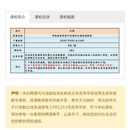
课程简介
课程目录
课程截图
地理秒杀课 [842.3M]
由于内容过多，在此只能展示部分截图
┃ ┣━━产业聚集.mp4 [29.2M]
┃ ┣━━产业转移影响.mp4 [28.8M]
声明：
本站网课均为顶级知名机构清北等高等学府优秀名师亲授
┃ ┣━━城市区位因素分析.mp4 [53M]
教学课程。授课教师教学经验丰富，教学方法独特，带出的学生
┃ ┣━━地形特征描述.mp4 [34.3M]
不计其数以优异成绩考入985,211等高等学府。学习本站课程，
┃ ┣━━发展旅游业意义.mp4 [25.7M]
┃ ┣━━工业区位因素.mp4 [35.8M]
请珍惜每一位教师的网课教学，认真学习，相信您的付出会达到
┃ ┣━━河流水纹特征及其成因.mp4 [58M]
您想要的理想成绩。
┃ ┣━━交通运输路线选择.mp4 [62.2M]