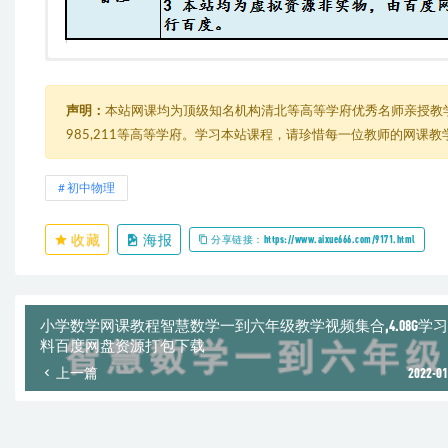
洋葱-初中物理
由于内容过多，在此只能展示部分截图
├─ 九年级全一册
│ ├─ 13-内能
声明：
本站网课均为顶级知名机构清北等高等学府优秀名师亲授教
│ │ ├─ 01-物质的构成.mp4
985,211等高等学府。学习本站课程，请珍惜每一位教师的网课
│ │ ├─ 02-分子间隙.mp4
│ │ ├─ 03-分子热运动.mp4
│ │ ├─ 04-分子引力.mp4
初中物理
│ │ ├─ 05-分子斥力.mp4
│ │ ├─ 06-内能.mp4
收藏
海报
│ │ ├─ 07-热传递改变内能.mp4
分享链接：https://www.aixue666.com/9171.html
│ │ ├─ 08-做功改变内能.mp4
│ │ ├─ 09-比热容上.mp4
│ │ └─ 10-比热容下.mp4
│ ├─ 14-内能的利用
小学数学网课教程智慧数学一到六年级教学视频集合,4.08G学
│ │ ├─ 11-内能做功.mp4
料百度网盘资源打包下载
│ │ ├─ 12-热机.mp4
上一篇
2022-01
│ │ ├─ 13-汽油机构造.mp4
│ │ ├─ 14-汽油机四冲程上.mp4
│ │ └─ 能量守恒定律.mp4
│ ├─ 15-电流与电路
│ │ ├─ 01-电路基本结构.mp4