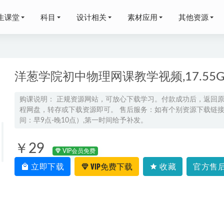
生课堂
科目
设计相关
素材应用
其他资源
洋葱学院初中物理网课教学视频,17.5
购课说明： 正规资源网站，可放心下载学习。付款成功后，返回
程网盘，转存或下载资源即可。 售后服务：如有个别资源下载链接失
晨高二语文a+秋季班视频教程+课堂笔记
2023-08-30
间：早9点-晚10点）,第一时间给予补发。
频证劵所交易股票商业期货股票高清视频素材,1.55G百度网盘资
￥29
VIP会员免费
中英语网课2024何红艳高二英语a教程寒假班
2024-02-05
立即下载
VIP免费下载
收藏
官方售后
数学课程报课推荐- 邓城数学怎么样
2024-03-03
网课教程上海交通大学高等数学视频教程154讲
2022-09-18