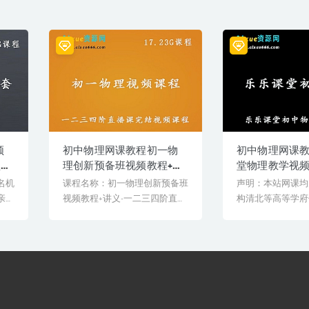
频
初中物理网课教程初一物
初中物理网课
盘资
理创新预备班视频教程+讲
堂物理教学视
义-一二三四阶直播课完结
名机
课程名称：初一物理创新预备班
声明：本站网课均
亲授
视频教程+讲义-一二三四阶直播
构清北等高等学府
验
课完结（春/夏/秋/冬）[...
教学课程。授课教
丰...