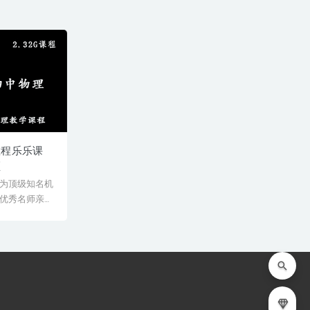
教程乐乐课
频
为顶级知名机
优秀名师亲授
师教学经验