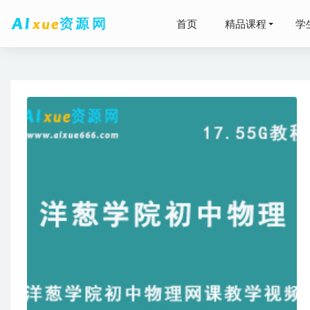
首页
精品课程
学
2024陈
金融类视
2021-07-10
何红艳高
邓城高中
高等数学