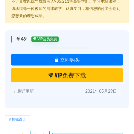
不计其数以优异成绩考入985,211等高等学府。学习本站课程，
| ├──01 非标自动化机械设计基础全套 四十七课01-10.7z 2.51G
| ├──01 非标自动化机械设计基础全套 四十七课11-20.7z 1.82G
请珍惜每一位教师的网课教学，认真学习，相信您的付出会达到
| ├──01 非标自动化机械设计基础全套 四十七课21-30.7z 1.25G
您想要的理想成绩。
| ├──01 非标自动化机械设计基础全套 四十七课31-40.7z 1.46G
| └──01 非标自动化机械设计基础全套 四十七课41-47.7z 971.12M
├──02 电工基础 二十一课
| ├──
￥49
VIP会员免费
| └──02 电工基础 二十一课.7z 2.13G
├──03 PLC入门 八课
| ├──
立即购买
| └──03 PLC入门 八课.7z 506.47M
├──04 PLC高级 二十课
| ├──
VIP免费下载
| └──04 PLC高级二十课.7z 1.18G
├──05 PLC经验与技巧 九课
| ├──
最近更新
2021年05月29日
| └──05 PLC经验与技巧 九课.7z 639.44M
├──06 变频器 四课
| ├──
| └──06 变频器 四课.7z 118.52M
├──07 触摸屏 十课
机械设计
| ├──
| └──07 触摸屏 十课.7z 539.14M
└──