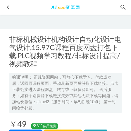
非标机械设计机构设计自动化设计电
气设计,15.97G课程百度网盘打包下
载,PLC视频学习教程/非标设计提高/
视频教程
亲子教育国学早教视频（百家姓/三字经/论语/弟子规/唐诗/
千字文）
2023-03-28
购课说明： 正规资源网站，可放心下载学习。付款成功
后，返回原课程页面，手动刷新页面后获取下载链接。点击
2024崔春雨高三物理高考一轮复习秋季班视频教程
2023-09-20
下载链接进入课程网盘，转存或下载资源即可。 售后服
2020年高端PPT模板设计素材源文件策划培训工作蓝色简约年
务：如有个别资源下载链接失效或其他无法下载等问题，请
中总结,百度网盘下载
2021-05-13
加站长微信：aixuel2（服务时间：早9点-晚10点）,第一时
间给予补发。
高中历史网课23年关也高三历史视频教程秋季班
2022-11-26
高中数学网课2023刘秋龙高三数学a+一轮复习视频教程+讲义
￥49
（暑假班+秋季班）
2022-11-24
VIP会员免费