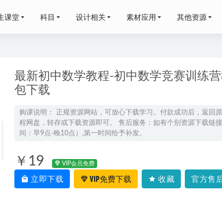
生课堂
科目
设计相关
素材应用
其他资源
最新初中数学教程-初中数学竞赛训练营教
包下载
政高三化学讲义暑假
2023-03-22
购课说明： 正规资源网站，可放心下载学习。付款成功后，返回
程网盘，转存或下载资源即可。 售后服务：如有个别资源下载链接失
无人直播技术非OBS，可带货，可引流，可刷礼物（附全套软件）
间：早9点-晚10点）,第一时间给予补发。
021-11-25
年高明静高二物理上学期暑秋班网课直播教程
2026-04-20
￥19
VIP会员免费
年郭艺高三英语视频教程二轮复习寒假班
2026-02-25
立即下载
VIP免费下载
收藏
官方售后
李伯恩高中英语s教程高考一轮复习视频教程+讲义（暑假班）
2022-08-1