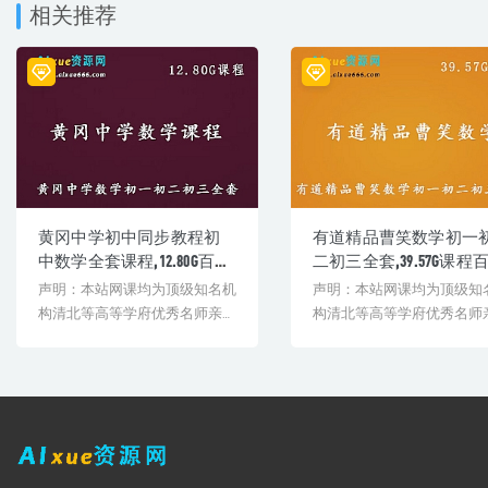
相关推荐
黄冈中学初中同步教程初
有道精品曹笑数学初一
中数学全套课程,12.80G百度
二初三全套,39.57G课程
网盘资源打包下载
网盘打包下载,曹笑初中
声明：本站网课均为顶级知名机
声明：本站网课均为顶级知
学教学视频
构清北等高等学府优秀名师亲授
构清北等高等学府优秀名师
教学课程。授课教师教学经验
教学课程。授课教师教学经
丰...
丰...