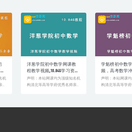
初
洋葱学院初中数学网课教
学魁榜初中数
百度
程教学视频,10.84G学习资料
频，高考数学
数
百度网盘资源打包下载
程,13.34G百
名机
声明：本站网课均为顶级知名机
声明：本站网课均
下载
亲授
构清北等高等学府优秀名师亲授
构清北等高等学府
验
教学课程。授课教师教学经验
教学课程。授课教
丰...
丰...