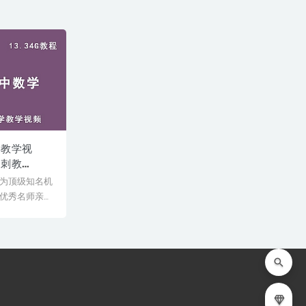
学教学视
冲刺教
度网盘资源打包
为顶级知名机
优秀名师亲授
师教学经验