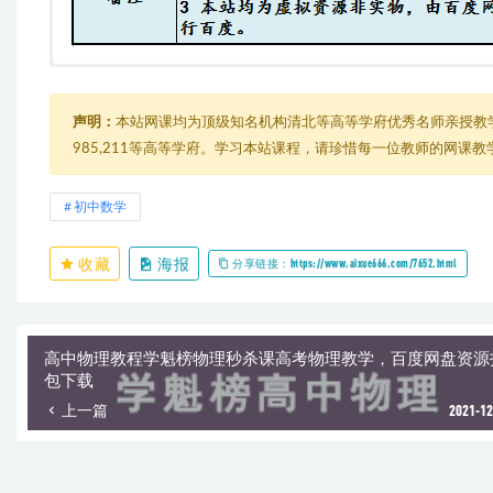
最新初中数学-初中数学竞赛训练营教学视频教程 真人讲解
└─ 初中数学竞赛训练营==
└─ 初中数学竞赛训练营
声明：
本站网课均为顶级知名机构清北等高等学府优秀名师亲授教
├─ 01 因式分解基本方法.mp4
985,211等高等学府。学习本站课程，请珍惜每一位教师的网课
├─ 02 因式分解之换元法.mp4
├─ 03 因式分解之配方法.mp4
├─ 04 因式分解之待定系数法.mp4
初中数学
├─ 05 余数定理与综合除法.mp4
├─ 06 对称多项式之因式分解.mp4
收藏
海报
├─ 07 整式恒等变形1.mp4
分享链接：https://www.aixue666.com/7652.html
├─ 08 整式恒等变形-2.mp4
├─ 09 分式恒等变形-1.mp4
├─ 10 分式恒等变形-2.mp4
├─ 11 应用问题-1.mp4
高中物理教程学魁榜物理秒杀课高考物理教学，百度网盘资源
├─ 12 应用问题-2.mp4
包下载
├─ 13 应用问题-3.mp4
上一篇
2021-12
└─ 14 应用问题-4.mp4