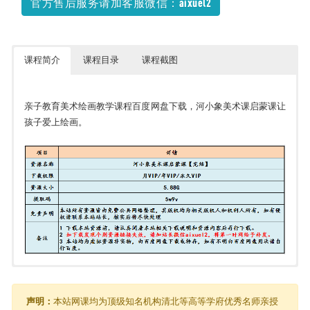
官方售后服务请加客服微信：aixuel2
课程简介
课程目录
课程截图
亲子教育美术绘画教学课程百度网盘下载，河小象美术课启蒙课让
孩子爱上绘画。
河小象美术课启蒙课【完结】
├─ 体验课
│ ├─ 01狮子的证件照（体验课）.mp4
声明：
本站网课均为顶级知名机构清北等高等学府优秀名师亲授