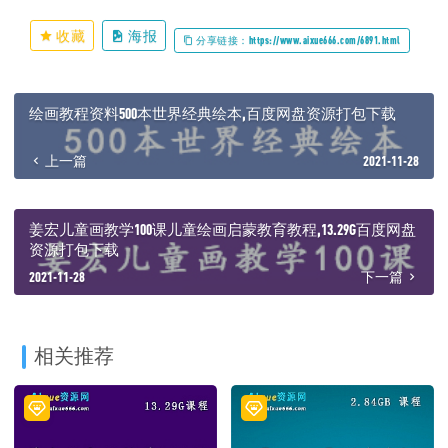
├─ 22绿萝盆栽.mp4
├─ 23走进原始艺术–岩石画.mp4
收藏
海报
分享链接：https://www.aixue666.com/6891.html
├─ 24罐子宇宙.mp4
├─ 25黑人小蜘蛛.mp4
├─ 26鼹鼠与胡萝卜.mp4
├─ 27蜗牛的新房子.mp4
绘画教程资料500本世界经典绘本,百度网盘资源打包下载
├─ 28可爱的喵星人.mp4
├─ 29月光下的城市.mp4
上一篇
2021-11-28
├─ 30与众不同的纹理.mp4
├─ 31夏日海滩.mp4
├─ 32疯狂的皮洛克.mp4
├─ 33潜水艇探索世界【独家更新】.mp4
姜宏儿童画教学100课儿童绘画启蒙教育教程,13.29G百度网盘
├─ 34公主的皇冠【独家更新】.mp4
资源打包下载
├─ 35朋友来做客【独家更新】.mp4
2021-11-28
下一篇
├─ 36龙卷风来了【独家更新】.mp4
├─ 37海绵宝宝的凤梨屋【独家更新】.mp4
├─ 38皮卡丘【独家更新】.mp4
├─ 39爱纽扣的小狮子【独家更新】.mp4
├─ 40松树与远山【独家更新】.mp4
相关推荐
├─ 41去海边渡假.mp4
├─ 42神奇的水母.mp4
├─ 43连绵起伏的山峰.mp4
├─ 44圣诞节.mp4
├─ 45手抄报设计（二）.mp4