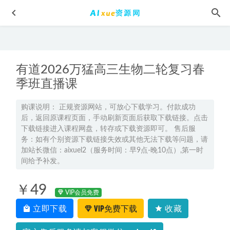
有道2026万猛高三生物二轮复习春
季班直播课
购课说明： 正规资源网站，可放心下载学习。付款成功
后，返回原课程页面，手动刷新页面后获取下载链接。点击
2025张亮高三英语a+一轮复习秋季班网课教程
2024-09-14
下载链接进入课程网盘，转存或下载资源即可。 售后服
22年高中生物网课资源猿辅导22年三生物【张鹏】S班教学课
务：如有个别资源下载链接失效或其他无法下载等问题，请
程，18.89G学习资料百度网盘资源打包下载
2022-01-26
加站长微信：aixuel2（服务时间：早9点-晚10点）,第一时
间给予补发。
笔记本维修教学课程大全 从入门到精通成为维修大师,147.7G
百度网盘资源打包下载
2021-08-13
￥49
高中生物网课资源下载学魁榜胡忠林高考生物视频教程
VIP会员免费
2022-11-07
立即下载
VIP免费下载
收藏
2024新东方陈志超英语四级全程班
2024-04-14