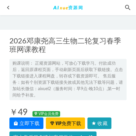
2026邓康尧高三生物二轮复习春季
班网课教程
购课说明： 正规资源网站，可放心下载学习。付款成功
后，返回原课程页面，手动刷新页面后获取下载链接。点击
有道2022刘杰高三物理全年班课程高考物理复习视频教程+讲
下载链接进入课程网盘，转存或下载资源即可。 售后服
义+点睛班
2023-08-03
务：如有个别资源下载链接失效或其他无法下载等问题，请
2024刘天麒高一数学a+寒假班网课教程
2024-02-06
加站长微信：aixuel2（服务时间：早9点-晚10点）,第一时
间给予补发。
2024姜博杨高三语文高考一轮复习秋季班
2023-09-13
万猛老师生物网课深度解析：16 年教学经验 + 独创体系，助
￥49
你从基础到高分的逆袭之路
VIP会员免费
2025-04-06
立即下载
VIP免费下载
收藏
2023李政高三化学课程全年班高考化学一二三轮复习教程
（暑假班+秋季班+寒假班+春季班）
2023-06-15