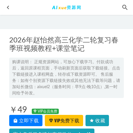
2026年赵怡然高三化学二轮复习春
季班视频教程+课堂笔记
购课说明： 正规资源网站，可放心下载学习。付款成功
后，返回原课程页面，手动刷新页面后获取下载链接。点击
【2021年丨合集】卫斯理丨锦衣卫教你如何炒股教程，百度
下载链接进入课程网盘，转存或下载资源即可。 售后服
网盘资源打包下载
2021-12-05
务：如有个别资源下载链接失效或其他无法下载等问题，请
2025王梦抒高三数学三轮高考数学临门一脚冲刺押题班
2025-
加站长微信：aixuel2（服务时间：早9点-晚10点）,第一时
05-19
间给予补发。
迪丽热巴形象私教和气质改造，职场女神是怎样形成的，百
￥49
度网盘资源打包下载
2021-07-30
VIP会员免费
2024凉学长高三数学押题课
2024-05-18
立即下载
VIP免费下载
收藏
23年高中化学网课教程2023林森高三化学s班高考二轮复习视