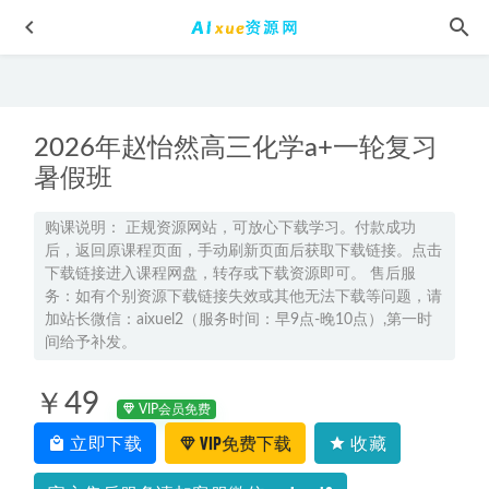
2026年赵怡然高三化学a+一轮复习
暑假班
购课说明： 正规资源网站，可放心下载学习。付款成功
后，返回原课程页面，手动刷新页面后获取下载链接。点击
22年英语四级考证最新网课资源考虫四级Promax全程教学课
下载链接进入课程网盘，转存或下载资源即可。 售后服
程，4.2G学习资料百度网盘资源下载
2022-03-03
务：如有个别资源下载链接失效或其他无法下载等问题，请
初中地理网课教程分享简单学习网谷老师初二地理教程全套
加站长微信：aixuel2（服务时间：早9点-晚10点）,第一时
2022-11-29
间给予补发。
2024王后雄高考押题卷（辽宁专版）
2024-05-05
￥49
有道2024张博文高二政治上学期秋季班视频教程
2023-09-27
VIP会员免费
立即下载
VIP免费下载
收藏
初中生物网课人教版初二生物八年级视频教程全年班
2023-
06-03