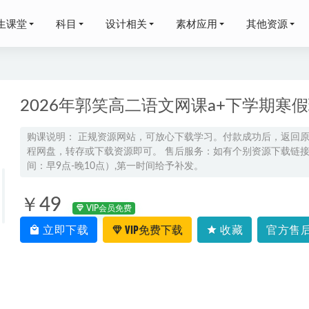
生课堂
科目
设计相关
素材应用
其他资源
2026年郭笑高二语文网课a+下学期寒
购课说明： 正规资源网站，可放心下载学习。付款成功后，返回
程网盘，转存或下载资源即可。 售后服务：如有个别资源下载链接失
杨雪高三生物a班视频教程+课堂笔记高考生物二三轮复习春季班
2023-0
间：早9点-晚10点）,第一时间给予补发。
1-6年级小学语文上册全套试卷资源下载
2022-07-12
网课教程猿辅导2022孙明杰高三数学a+班高考一轮复习视频教程
￥49
VIP会员免费
季班+寒假班+春节班）
2023-03-08
立即下载
VIP免费下载
收藏
官方售后
25杨萌初三物理秋上A+班视频教程
2024-08-13
晨高三语文一轮复习暑假班
2024-07-20