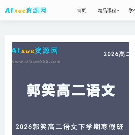
首页
精品课程
学
2023
黄冈密卷
高中数学
（暑假班+秋
希望学20
2025陈