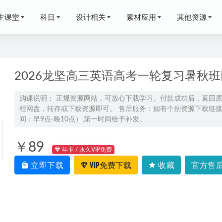
生课堂
科目
设计相关
素材应用
其他资源
2026龙坚高三英语高考一轮复习暑秋
购课说明： 正规资源网站，可放心下载学习。付款成功后，返回
程网盘，转存或下载资源即可。 售后服务：如有个别资源下载链接失
三生物三轮点睛班押题课程
2025-05-13
间：早9点-晚10点）,第一时间给予补发。
-春】大班数学春季培训班（七大能力A+在线-曹佳倩）,7.23G课程
6-15
￥89
年卡 / 永久VIP免费
定》的“道与术”教学课程，百度网盘资源打包下载
2021-11-22
立即下载
VIP免费下载
收藏
官方售后
年赵怡然高三化学三轮复习密训班网课教程
2026-05-17
网课人教版初一历史七年级视频教程全年班
2023-06-03