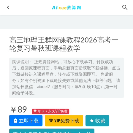
高三地理王群网课教程2026高考一
轮复习暑秋班课程教学
购课说明： 正规资源网站，可放心下载学习。付款成功
后，返回原课程页面，手动刷新页面后获取下载链接。点击
侯宝林-郭启儒相声大全有声读物MP3百度网盘打包下载
下载链接进入课程网盘，转存或下载资源即可。 售后服
2022-05-01
务：如有个别资源下载链接失效或其他无法下载等问题，请
学而思培优-《2021寒假》语文/数学1—6年级全套直播视频网
加站长微信：aixuel2（服务时间：早9点-晚10点）,第一时
课,93.54G百度网盘资源打包下载
间给予补发。
2021-12-14
23年高中地理网课2023李会乐高三地理一轮复习视频教程
￥89
2022-12-25
年卡 / 永久VIP免费
探秘刘杰老师物理网课：开启物理学习新视野
2025-02-19
立即下载
VIP免费下载
收藏
2025张艳平高三地理网课25年高考地理二轮复习寒假班
2024-