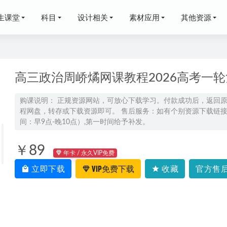
生课堂
科目
设计相关
素材应用
其他资源
高三政治周峤燏网课教程2026高考一
购课说明： 正规资源网站，可放心下载学习。付款成功后，返回
程网盘，转存或下载资源即可。 售后服务：如有个别资源下载链接失
年马昕高三语文视频教程二轮复习寒假班
2026-02-24
间：早9点-晚10点）,第一时间给予补发。
25刘雯韬高二语文上学期暑假班网课教程
2024-07-10
娟娟高三物理s一轮复习暑假班+秋季班
2025-01-27
￥89
年卡 / 永久VIP免费
24高一数学视频教程+讲义（暑假班+秋季班）
2024-01-13
立即下载
VIP免费下载
收藏
官方售后
程2022林森高二化学冲顶班全年班视频教程+课堂笔记+讲义（寒/