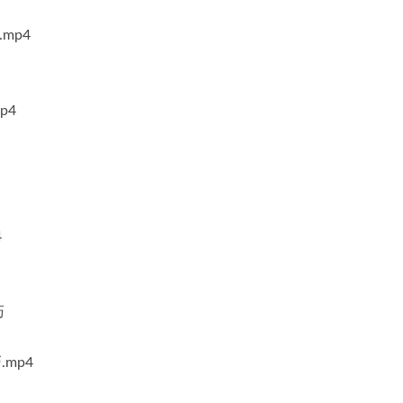
mp4
p4
4
巧
mp4