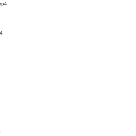
p4
4
心